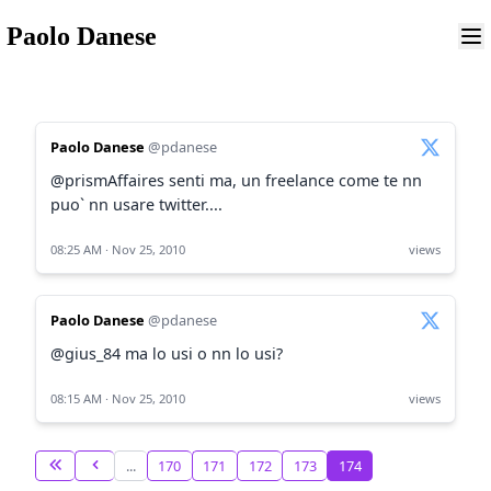
Paolo Danese
Paolo Danese
@pdanese
@prismAffaires senti ma, un freelance come te nn
puo` nn usare twitter....
08:25 AM · Nov 25, 2010
views
Paolo Danese
@pdanese
@gius_84 ma lo usi o nn lo usi?
08:15 AM · Nov 25, 2010
views
First
Previous
...
170
171
172
173
174